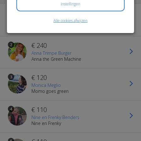
Instellingen
€ 420
1
F
Alle cookies afwijzen
Freek Dierkes
Freak for Trees
€ 240
2
Anna Trimpe Burger
Anna the Green Machine
€ 120
3
Monica Meglio
Momo goes green
€ 110
4
Nine en Frenky Benders
Nine en Frenky