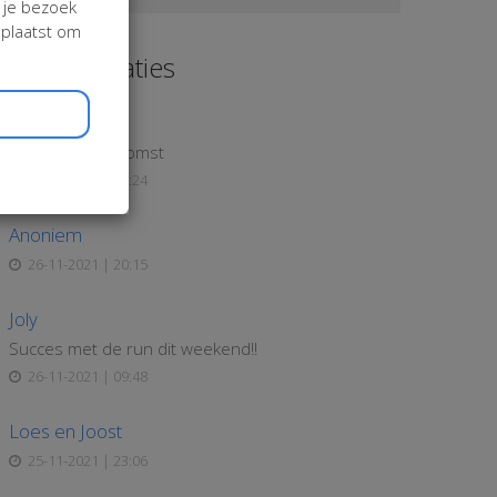
j je bezoek
eplaatst om
aatste donaties
Anoniem
Voor onze toekomst
06-12-2021 | 21:24
Anoniem
26-11-2021 | 20:15
Joly
Succes met de run dit weekend!!
26-11-2021 | 09:48
Loes en Joost
25-11-2021 | 23:06