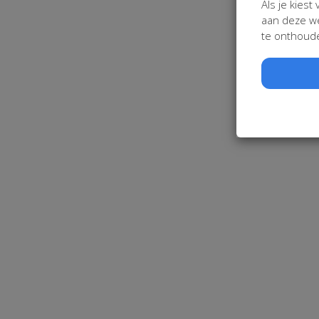
Als je kiest
aan deze we
te onthoude