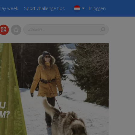
iday week
Sport challenge tips
Inloggen
Zoeken...