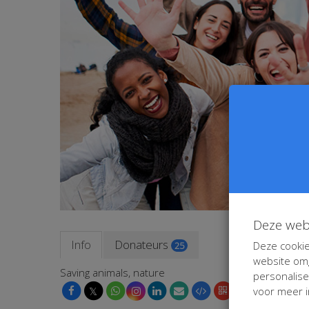
Deze web
Info
Donateurs
Deze cookie
25
website omg
Saving animals, nature
personalis
𝕏
voor meer i