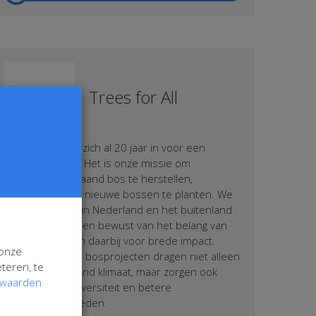
Trees for All
Trees for All zet zich al 20 jaar in voor een
bosrijke wereld. Het is onze missie om
wereldwijd bestaand bos te herstellen,
beschermen en nieuwe bossen te planten. We
planten bomen in Nederland en het buitenland
en maken mensen bewust van het belang van
bomen. We gaan daarbij voor brede impact.
 onze
Onze duurzame bosprojecten dragen niet alleen
teren, te
bij aan een gezond klimaat, maar zorgen ook
rwaarden
voor meer biodiversiteit en betere
leefomstandigheden.