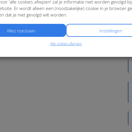
 voor 'alle cookies afwijzen' zal je informatie niet worden gevolgd bi
bsite. Er wordt alleen een (noodzakelijke) cookie in je browser g
n dat je niet gevolgd wilt worden.
L
Alles toestaan
Instellingen
Alle cookies afwijzen