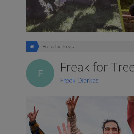
Freak for Trees
Freak for Tre
F
Freek Dierkes