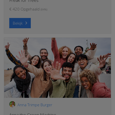
Freak for Trees
€ 420 Opgehaald
(84%)
Bekijk
Anna Trimpe Burger
Anna the Green Machine