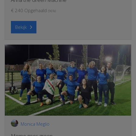
€ 240 Opgehaald
(96%)
Bekijk
Monica Meglio
Momo goes green