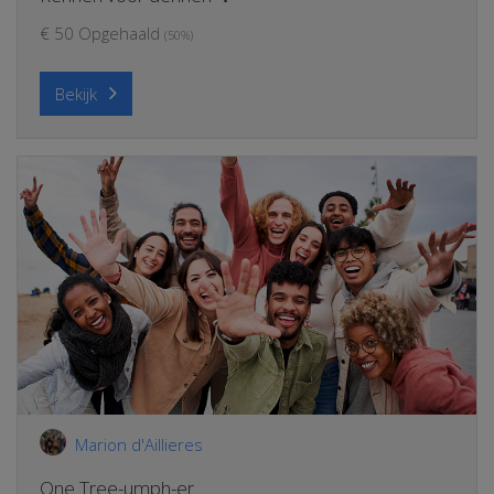
€ 50 Opgehaald
(50%)
Bekijk
Marion d'Aillieres
One Tree-umph-er