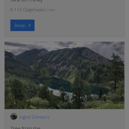
€ 110 Opgehaald
(110%)
Bekijk
Ingrid Schreurs
Tree from me