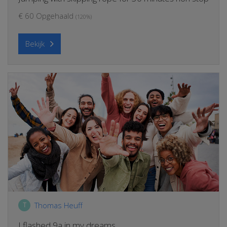
€ 60 Opgehaald
(120%)
Bekijk
Thomas Heuff
T
I flashed 9a in my dreams