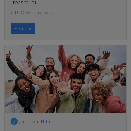
Trees for all
€ 10 Opgehaald
(100%)
Bekijk
Jannis van Hattum
J