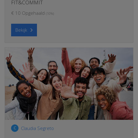
FIT&COMMIT
€ 10 Opgehaald
(10%)
Bekijk
Claudia Segreto
C