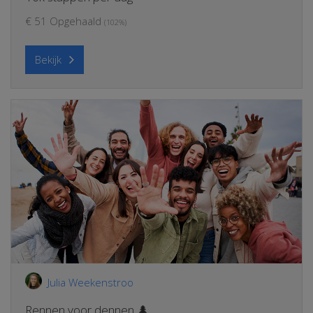
€ 51 Opgehaald
(102%)
Bekijk
Julia Weekenstroo
Rennen voor dennen 🌲