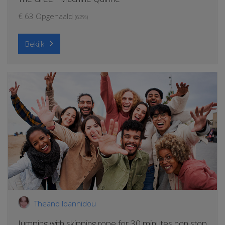
€ 63 Opgehaald
(62%)
Bekijk
Theano Ioannidou
Jumping with skipping rope for 30 minutes non stop