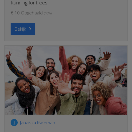
Running for trees
€ 10 Opgehaald
(10%)
Bekijk
Janaiska Kwieman
J