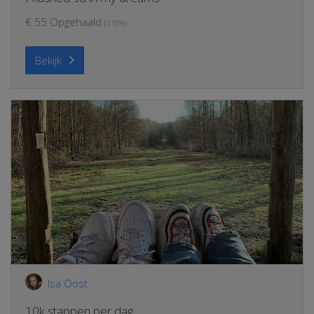
€ 55 Opgehaald
(110%)
Bekijk
Isa Oost
10k stappen per dag