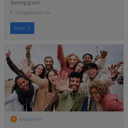
Running green
€ 10 Opgehaald
(10%)
Bekijk
Wouter Mol
W