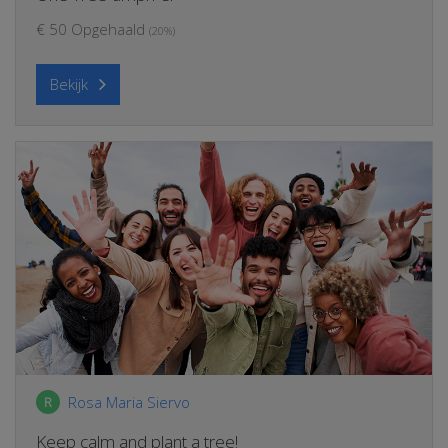
€ 50 Opgehaald
(20%)
Bekijk
Rosa Maria Siervo
R
Keep calm and plant a tree!