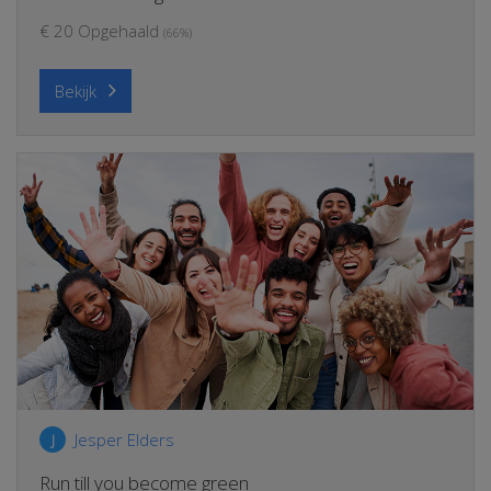
€ 20 Opgehaald
(66%)
Bekijk
Jesper Elders
J
Run till you become green