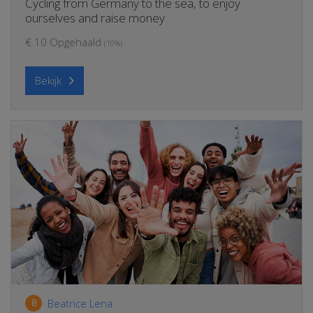
Cycling from Germany to the sea, to enjoy
ourselves and raise money
€ 10 Opgehaald
(10%)
Bekijk
Beatrice Lena
B