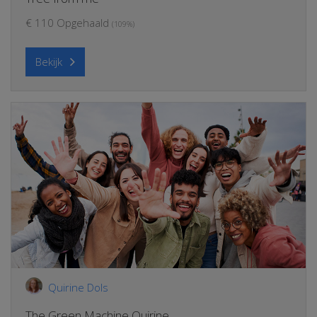
€ 110 Opgehaald
(109%)
Bekijk
Quirine Dols
The Green Machine Quirine