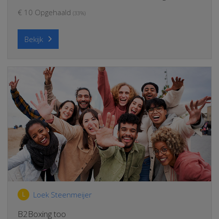
€ 10 Opgehaald
(33%)
Bekijk
Loek Steenmeijer
L
B2Boxing too